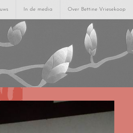
uws
In de media
Over Bettine Vriesekoop