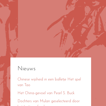
Nieuws
Chinese wijsheid in een balletje Het spel
van Tao
Het China-gevoel van Pearl S. Buck
Dochters van Mulan geselecteerd door