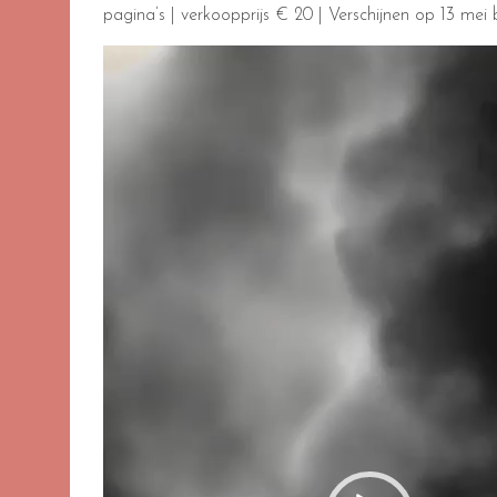
pagina’s | verkoopprijs € 20 | Verschijnen op 13 mei b
Videospeler